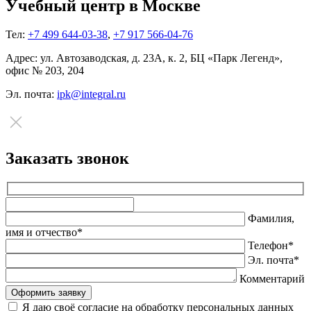
Учебный центр в Москве
Тел:
+7 499 644-03-38
,
+7 917 566-04-76
Адрес:
ул. Автозаводская, д. 23А, к. 2, БЦ «Парк Легенд»,
офис № 203, 204
Эл. почта:
ipk@integral.ru
Заказать звонок
Оставьте
это
Фамилия,
поле
имя и отчество*
пустым.
Телефон*
Эл. почта*
Комментарий
Я даю своё согласие на обработку персональных данных