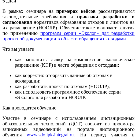
6 дней
В рамках семинара на
примерах кейсов
рассматриваются
законодательные требования и
практика разработки и
согласования
нормативов образования отходов и лимитов на
их размещение (НООЛР). Обучение также включает занятия
по применению
программ серии «Эколог» для разработки
проектной документации в области обращения с отходами.
Что вы узнаете
как заполнить заявку на комплексное экологическое
разрешение (КЭР) в части обращения с отходами;
как корректно отобразить данные об отходах в
декларации;
как разработать проект по отходам (НООЛР);
как использовать программное обеспечение серии
«Эколог» для разработки НООЛР.
Как проводится обучение
Участие в семинаре с использованием дистанционных
образовательных технологий (ДОТ) состоит из просмотра
записанных видеолекций на портале дистанционного
обучения
www.sdo.ipk-integral.ru.
На период участия в