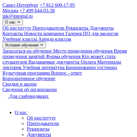
Санкт-Петербург
+7 812 600-17-95
Москва
+7 499 644-03-38
ipk@integral.ru
О нас
Об институте
Преподаватели
Реквизиты
Документы
Контакты
Новости компании
Галерея
ПО для экологов
Учебные классы
Аренда классов
Условия обучения
Записаться на обучение
Место проведения обучения
Время
проведения занятий
Форма обучения
Кто может стать
слушателем
Выдаваемые документы
Оплата
Материалы
лекторов
Учебная литература
Бронирование гостиниц
Культурная программа
Вопрос - ответ
Корпоративное обучение
Скидки и акции
Сведения об организации
Для слабовидящих
О нас
Об институте
Преподаватели
Реквизиты
Документы