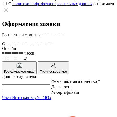
С
политикой обработки персональных данных
ознакомлен
Оформление заявки
Бесплатный семинар: =========
С ========= – =========
Онлайн
========= часов
========= ₽
Юридическое лицо
Физическое лицо
Данные слушателя
Фамилия, имя и отчество *
Должность
№ сертификата
Член Интеграл-клуба
-10%