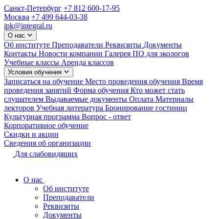
Санкт-Петербург
+7 812 600-17-95
Москва
+7 499 644-03-38
ipk@integral.ru
О нас
Об институте
Преподаватели
Реквизиты
Документы
Контакты
Новости компании
Галерея
ПО для экологов
Учебные классы
Аренда классов
Условия обучения
Записаться на обучение
Место проведения обучения
Время
проведения занятий
Форма обучения
Кто может стать
слушателем
Выдаваемые документы
Оплата
Материалы
лекторов
Учебная литература
Бронирование гостиниц
Культурная программа
Вопрос - ответ
Корпоративное обучение
Скидки и акции
Сведения об организации
Для слабовидящих
О нас
Об институте
Преподаватели
Реквизиты
Документы