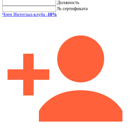
Должность
№ сертификата
Член Интеграл-клуба
-10%