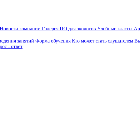
Новости компании
Галерея
ПО для экологов
Учебные классы
Ар
ведения занятий
Форма обучения
Кто может стать слушателем
Вы
ос - ответ