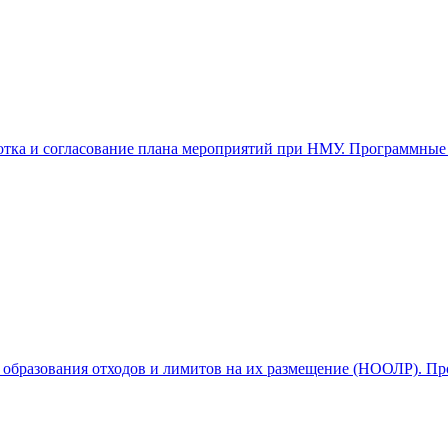
отка и согласование плана мероприятий при НМУ. Программные 
в образования отходов и лимитов на их размещение (НООЛР). П