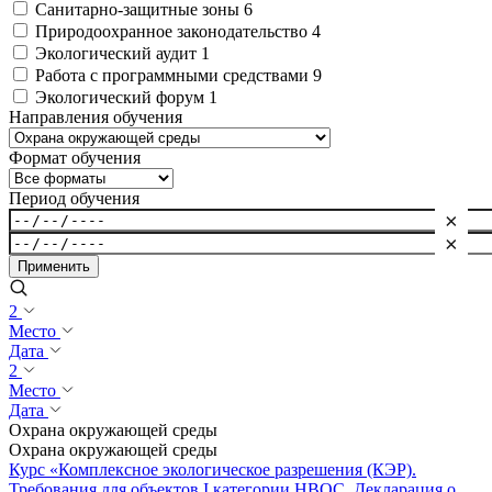
Санитарно-защитные зоны
6
Природоохранное законодательство
4
Экологический аудит
1
Работа с программными средствами
9
Экологический форум
1
Направления обучения
Формат обучения
Период обучения
×
×
Применить
2
Место
Дата
2
Место
Дата
Охрана окружающей среды
Охрана окружающей среды
Курс «Комплексное экологическое разрешения (КЭР).
Требования для объектов I категории НВОС. Декларация о