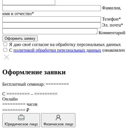
Оставьте
это
Фамилия,
поле
имя и отчество*
пустым.
Телефон*
Эл. почта*
Комментарий
Я даю своё согласие на обработку персональных данных
С
политикой обработки персональных данных
ознакомлен
Оформление заявки
Бесплатный семинар: =========
С ========= – =========
Онлайн
========= часов
========= ₽
Юридическое лицо
Физическое лицо