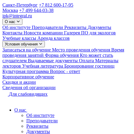
Санкт-Петербург
+7 812 600-17-95
Москва
+7 499 644-03-38
ipk@integral.ru
О нас
Об институте
Преподаватели
Реквизиты
Документы
Контакты
Новости компании
Галерея
ПО для экологов
Учебные классы
Аренда классов
Условия обучения
Записаться на обучение
Место проведения обучения
Время
проведения занятий
Форма обучения
Кто может стать
слушателем
Выдаваемые документы
Оплата
Материалы
лекторов
Учебная литература
Бронирование гостиниц
Культурная программа
Вопрос - ответ
Корпоративное обучение
Скидки и акции
Сведения об организации
Для слабовидящих
О нас
Об институте
Преподаватели
Реквизиты
Документы