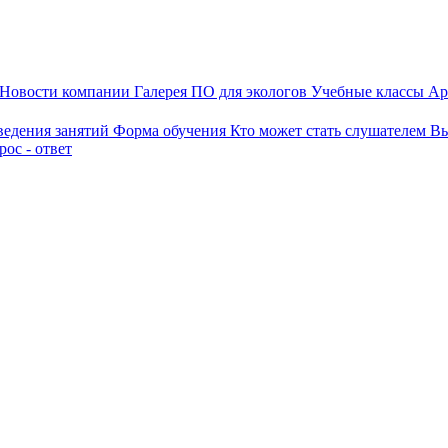
Новости компании
Галерея
ПО для экологов
Учебные классы
Ар
ведения занятий
Форма обучения
Кто может стать слушателем
Вы
ос - ответ