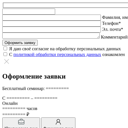
Оставьте
это
Фамилия, имя
поле
Телефон*
пустым.
Эл. почта*
Комментарий
Я даю своё согласие на обработку персональных данных
С
политикой обработки персональных данных
ознакомлен
Оформление заявки
Бесплатный семинар: =========
С ========= – =========
Онлайн
========= часов
========= ₽