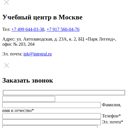
Учебный центр в Москве
Тел:
+7 499 644-03-38
,
+7 917 566-04-76
Адрес:
ул. Автозаводская, д. 23А, к. 2, БЦ «Парк Легенд»,
офис № 203, 204
Эл. почта:
ipk@integral.ru
Заказать звонок
Оставьте
это
Фамилия,
поле
имя и отчество*
пустым.
Телефон*
Эл. почта*