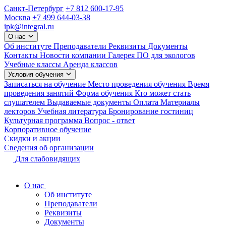
Санкт-Петербург
+7 812 600-17-95
Москва
+7 499 644-03-38
ipk@integral.ru
О нас
Об институте
Преподаватели
Реквизиты
Документы
Контакты
Новости компании
Галерея
ПО для экологов
Учебные классы
Аренда классов
Условия обучения
Записаться на обучение
Место проведения обучения
Время
проведения занятий
Форма обучения
Кто может стать
слушателем
Выдаваемые документы
Оплата
Материалы
лекторов
Учебная литература
Бронирование гостиниц
Культурная программа
Вопрос - ответ
Корпоративное обучение
Скидки и акции
Сведения об организации
Для слабовидящих
О нас
Об институте
Преподаватели
Реквизиты
Документы