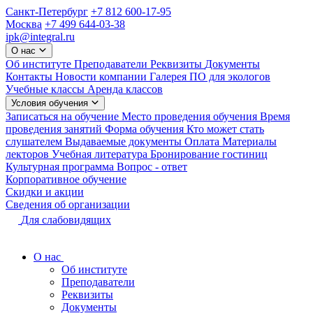
Санкт-Петербург
+7 812 600-17-95
Москва
+7 499 644-03-38
ipk@integral.ru
О нас
Об институте
Преподаватели
Реквизиты
Документы
Контакты
Новости компании
Галерея
ПО для экологов
Учебные классы
Аренда классов
Условия обучения
Записаться на обучение
Место проведения обучения
Время
проведения занятий
Форма обучения
Кто может стать
слушателем
Выдаваемые документы
Оплата
Материалы
лекторов
Учебная литература
Бронирование гостиниц
Культурная программа
Вопрос - ответ
Корпоративное обучение
Скидки и акции
Сведения об организации
Для слабовидящих
О нас
Об институте
Преподаватели
Реквизиты
Документы