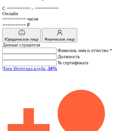
С ========= – =========
Онлайн
========= часов
========= ₽
Юридическое лицо
Физическое лицо
Данные слушателя
Фамилия, имя и отчество *
Должность
№ сертификата
Член Интеграл-клуба
-10%