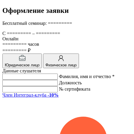
Оформление заявки
Бесплатный семинар: =========
С ========= – =========
Онлайн
========= часов
========= ₽
Юридическое лицо
Физическое лицо
Данные слушателя
Фамилия, имя и отчество *
Должность
№ сертификата
Член Интеграл-клуба
-10%