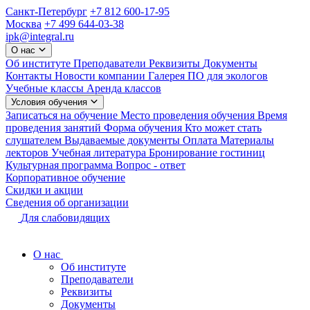
Санкт-Петербург
+7 812 600-17-95
Москва
+7 499 644-03-38
ipk@integral.ru
О нас
Об институте
Преподаватели
Реквизиты
Документы
Контакты
Новости компании
Галерея
ПО для экологов
Учебные классы
Аренда классов
Условия обучения
Записаться на обучение
Место проведения обучения
Время
проведения занятий
Форма обучения
Кто может стать
слушателем
Выдаваемые документы
Оплата
Материалы
лекторов
Учебная литература
Бронирование гостиниц
Культурная программа
Вопрос - ответ
Корпоративное обучение
Скидки и акции
Сведения об организации
Для слабовидящих
О нас
Об институте
Преподаватели
Реквизиты
Документы