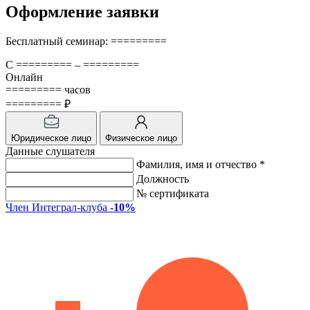
Оформление заявки
Бесплатный семинар: =========
С ========= – =========
Онлайн
========= часов
========= ₽
Юридическое лицо
Физическое лицо
Данные слушателя
Фамилия, имя и отчество *
Должность
№ сертификата
Член Интеграл-клуба
-10%