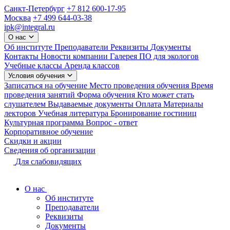
Санкт-Петербург
+7 812 600-17-95
Москва
+7 499 644-03-38
ipk@integral.ru
О нас
Об институте
Преподаватели
Реквизиты
Документы
Контакты
Новости компании
Галерея
ПО для экологов
Учебные классы
Аренда классов
Условия обучения
Записаться на обучение
Место проведения обучения
Время
проведения занятий
Форма обучения
Кто может стать
слушателем
Выдаваемые документы
Оплата
Материалы
лекторов
Учебная литература
Бронирование гостиниц
Культурная программа
Вопрос - ответ
Корпоративное обучение
Скидки и акции
Сведения об организации
Для слабовидящих
О нас
Об институте
Преподаватели
Реквизиты
Документы