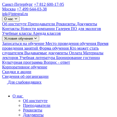
Санкт-Петербург
+7 812 600-17-95
Москва
+7 499 644-03-38
ipk@integral.ru
О нас
Об институте
Преподаватели
Реквизиты
Документы
Контакты
Новости компании
Галерея
ПО для экологов
Учебные классы
Аренда классов
Условия обучения
Записаться на обучение
Место проведения обучения
Время
проведения занятий
Форма обучения
Кто может стать
слушателем
Выдаваемые документы
Оплата
Материалы
лекторов
Учебная литература
Бронирование гостиниц
Культурная программа
Вопрос - ответ
Корпоративное обучение
Скидки и акции
Сведения об организации
Для слабовидящих
О нас
Об институте
Преподаватели
Реквизиты
Документы