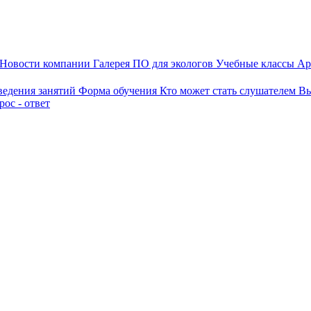
Новости компании
Галерея
ПО для экологов
Учебные классы
Ар
ведения занятий
Форма обучения
Кто может стать слушателем
Вы
ос - ответ