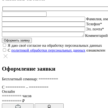
Оставьте
это
Фамилия, имя
поле
Телефон*
пустым.
Эл. почта*
Комментарий
Я даю своё согласие на обработку персональных данных
С
политикой обработки персональных данных
ознакомлен
Оформление заявки
Бесплатный семинар: =========
С ========= – =========
Онлайн
========= часов
========= ₽