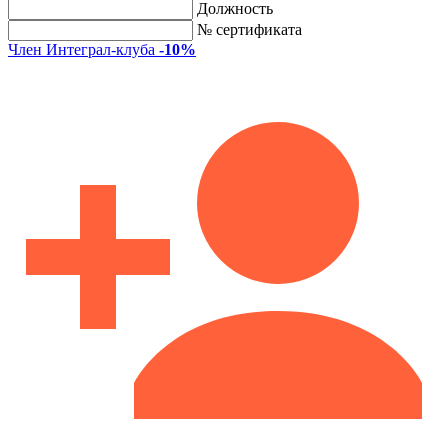
Должность
№ сертификата
Член Интеграл-клуба
-10%