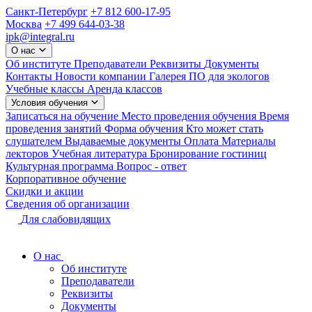
Санкт-Петербург
+7 812 600-17-95
Москва
+7 499 644-03-38
ipk@integral.ru
О нас
Об институте
Преподаватели
Реквизиты
Документы
Контакты
Новости компании
Галерея
ПО для экологов
Учебные классы
Аренда классов
Условия обучения
Записаться на обучение
Место проведения обучения
Время
проведения занятий
Форма обучения
Кто может стать
слушателем
Выдаваемые документы
Оплата
Материалы
лекторов
Учебная литература
Бронирование гостиниц
Культурная программа
Вопрос - ответ
Корпоративное обучение
Скидки и акции
Сведения об организации
Для слабовидящих
О нас
Об институте
Преподаватели
Реквизиты
Документы