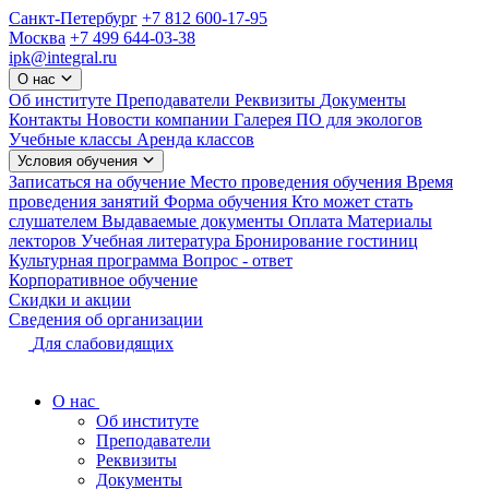
Санкт-Петербург
+7 812 600-17-95
Москва
+7 499 644-03-38
ipk@integral.ru
О нас
Об институте
Преподаватели
Реквизиты
Документы
Контакты
Новости компании
Галерея
ПО для экологов
Учебные классы
Аренда классов
Условия обучения
Записаться на обучение
Место проведения обучения
Время
проведения занятий
Форма обучения
Кто может стать
слушателем
Выдаваемые документы
Оплата
Материалы
лекторов
Учебная литература
Бронирование гостиниц
Культурная программа
Вопрос - ответ
Корпоративное обучение
Скидки и акции
Сведения об организации
Для слабовидящих
О нас
Об институте
Преподаватели
Реквизиты
Документы