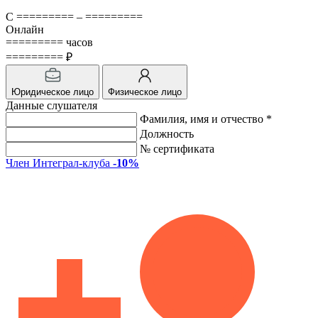
С ========= – =========
Онлайн
========= часов
========= ₽
Юридическое лицо
Физическое лицо
Данные слушателя
Фамилия, имя и отчество *
Должность
№ сертификата
Член Интеграл-клуба
-10%