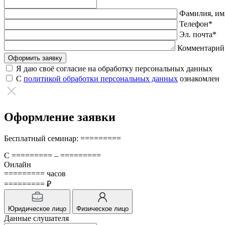
Оставьте
это
Фамилия, имя
поле
Телефон*
пустым.
Эл. почта*
Комментарий
Я даю своё согласие на обработку персональных данных
С
политикой обработки персональных данных
ознакомлен
Оформление заявки
Бесплатный семинар: =========
С ========= – =========
Онлайн
========= часов
========= ₽
Юридическое лицо
Физическое лицо
Данные слушателя