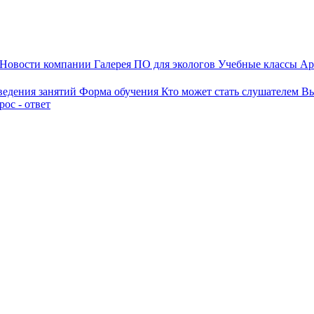
Новости компании
Галерея
ПО для экологов
Учебные классы
Ар
ведения занятий
Форма обучения
Кто может стать слушателем
Вы
ос - ответ