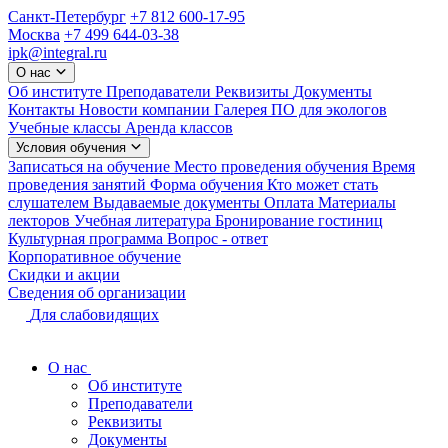
Санкт-Петербург
+7 812 600-17-95
Москва
+7 499 644-03-38
ipk@integral.ru
О нас
Об институте
Преподаватели
Реквизиты
Документы
Контакты
Новости компании
Галерея
ПО для экологов
Учебные классы
Аренда классов
Условия обучения
Записаться на обучение
Место проведения обучения
Время
проведения занятий
Форма обучения
Кто может стать
слушателем
Выдаваемые документы
Оплата
Материалы
лекторов
Учебная литература
Бронирование гостиниц
Культурная программа
Вопрос - ответ
Корпоративное обучение
Скидки и акции
Сведения об организации
Для слабовидящих
О нас
Об институте
Преподаватели
Реквизиты
Документы