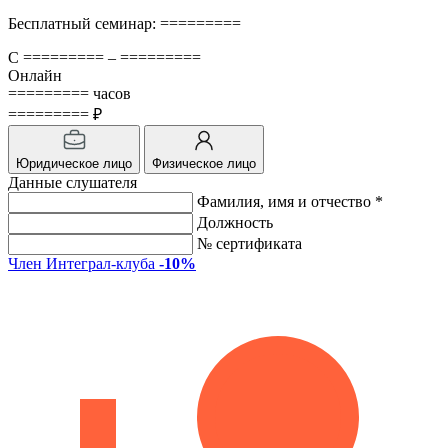
Бесплатный семинар: =========
С ========= – =========
Онлайн
========= часов
========= ₽
Юридическое лицо
Физическое лицо
Данные слушателя
Фамилия, имя и отчество *
Должность
№ сертификата
Член Интеграл-клуба
-10%