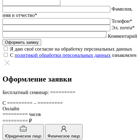
Оставьте
это
Фамилия,
поле
имя и отчество*
пустым.
Телефон*
Эл. почта*
Комментарий
Я даю своё согласие на обработку персональных данных
С
политикой обработки персональных данных
ознакомлен
Оформление заявки
Бесплатный семинар: =========
С ========= – =========
Онлайн
========= часов
========= ₽
Юридическое лицо
Физическое лицо