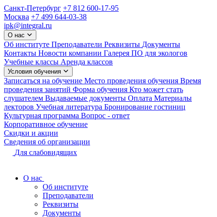
Санкт-Петербург
+7 812 600-17-95
Москва
+7 499 644-03-38
ipk@integral.ru
О нас
Об институте
Преподаватели
Реквизиты
Документы
Контакты
Новости компании
Галерея
ПО для экологов
Учебные классы
Аренда классов
Условия обучения
Записаться на обучение
Место проведения обучения
Время
проведения занятий
Форма обучения
Кто может стать
слушателем
Выдаваемые документы
Оплата
Материалы
лекторов
Учебная литература
Бронирование гостиниц
Культурная программа
Вопрос - ответ
Корпоративное обучение
Скидки и акции
Сведения об организации
Для слабовидящих
О нас
Об институте
Преподаватели
Реквизиты
Документы