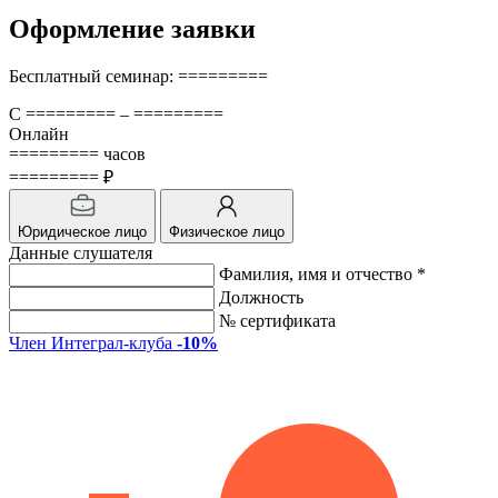
Оформление заявки
Бесплатный семинар: =========
С ========= – =========
Онлайн
========= часов
========= ₽
Юридическое лицо
Физическое лицо
Данные слушателя
Фамилия, имя и отчество *
Должность
№ сертификата
Член Интеграл-клуба
-10%