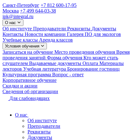
Санкт-Петербург
+7 812 600-17-95
Москва
+7 499 644-03-38
ipk@integral.ru
О нас
Об институте
Преподаватели
Реквизиты
Документы
Контакты
Новости компании
Галерея
ПО для экологов
Учебные классы
Аренда классов
Условия обучения
Записаться на обучение
Место проведения обучения
Время
проведения занятий
Форма обучения
Кто может стать
слушателем
Выдаваемые документы
Оплата
Материалы
лекторов
Учебная литература
Бронирование гостиниц
Культурная программа
Вопрос - ответ
Корпоративное обучение
Скидки и акции
Сведения об организации
Для слабовидящих
О нас
Об институте
Преподаватели
Реквизиты
Документы