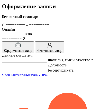
Оформление заявки
Бесплатный семинар: =========
С ========= – =========
Онлайн
========= часов
========= ₽
Юридическое лицо
Физическое лицо
Данные слушателя
Фамилия, имя и отчество *
Должность
№ сертификата
Член Интеграл-клуба
-10%