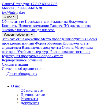
Санкт-Петербург
+7 812 600-17-95
Москва
+7 499 644-03-38
ipk@integral.ru
О нас
Об институте
Преподаватели
Реквизиты
Документы
Контакты
Новости компании
Галерея
ПО для экологов
Учебные классы
Аренда классов
Условия обучения
Записаться на обучение
Место проведения обучения
Время
проведения занятий
Форма обучения
Кто может стать
слушателем
Выдаваемые документы
Оплата
Материалы
лекторов
Учебная литература
Бронирование гостиниц
Культурная программа
Вопрос - ответ
Корпоративное обучение
Скидки и акции
Сведения об организации
Для слабовидящих
О нас
Об институте
Преподаватели
Реквизиты
Документы