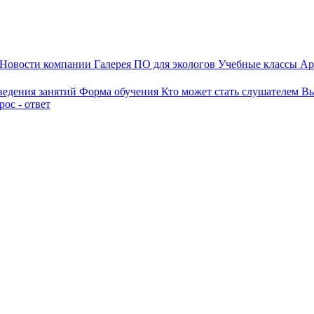
Новости компании
Галерея
ПО для экологов
Учебные классы
Ар
ведения занятий
Форма обучения
Кто может стать слушателем
Вы
ос - ответ