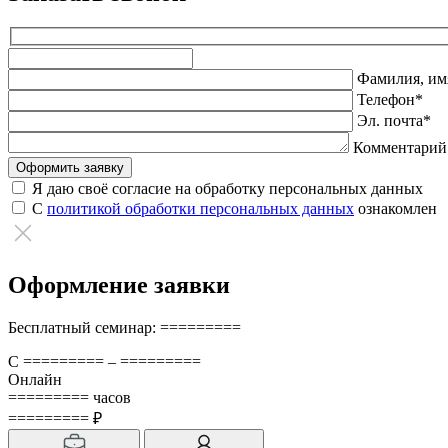
Оставьте
это
Фамилия, имя
поле
Телефон*
пустым.
Эл. почта*
Комментарий
Я даю своё согласие на обработку персональных данных
С
политикой обработки персональных данных
ознакомлен
Оформление заявки
Бесплатный семинар: =========
С ========= – =========
Онлайн
========= часов
========= ₽