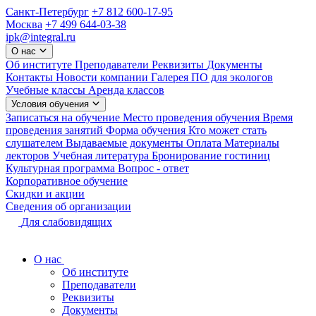
Санкт-Петербург
+7 812 600-17-95
Москва
+7 499 644-03-38
ipk@integral.ru
О нас
Об институте
Преподаватели
Реквизиты
Документы
Контакты
Новости компании
Галерея
ПО для экологов
Учебные классы
Аренда классов
Условия обучения
Записаться на обучение
Место проведения обучения
Время
проведения занятий
Форма обучения
Кто может стать
слушателем
Выдаваемые документы
Оплата
Материалы
лекторов
Учебная литература
Бронирование гостиниц
Культурная программа
Вопрос - ответ
Корпоративное обучение
Скидки и акции
Сведения об организации
Для слабовидящих
О нас
Об институте
Преподаватели
Реквизиты
Документы