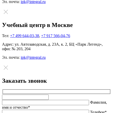
Эл. почта:
ipk@integral.ru
Учебный центр в Москве
Тел:
+7 499 644-03-38
,
+7 917 566-04-76
Адрес:
ул. Автозаводская, д. 23А, к. 2, БЦ «Парк Легенд»,
офис № 203, 204
Эл. почта:
ipk@integral.ru
Заказать звонок
Оставьте
это
Фамилия,
поле
имя и отчество*
пустым.
Телефон*