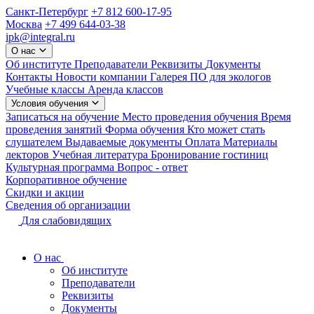
Санкт-Петербург
+7 812 600-17-95
Москва
+7 499 644-03-38
ipk@integral.ru
О нас
Об институте
Преподаватели
Реквизиты
Документы
Контакты
Новости компании
Галерея
ПО для экологов
Учебные классы
Аренда классов
Условия обучения
Записаться на обучение
Место проведения обучения
Время
проведения занятий
Форма обучения
Кто может стать
слушателем
Выдаваемые документы
Оплата
Материалы
лекторов
Учебная литература
Бронирование гостиниц
Культурная программа
Вопрос - ответ
Корпоративное обучение
Скидки и акции
Сведения об организации
Для слабовидящих
О нас
Об институте
Преподаватели
Реквизиты
Документы