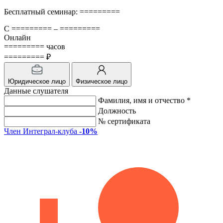
Бесплатный семинар: =========
С ========= – =========
Онлайн
========= часов
========= ₽
Юридическое лицо
Физическое лицо
Данные слушателя
Фамилия, имя и отчество *
Должность
№ сертификата
Член Интеграл-клуба
-10%