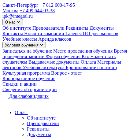
Санкт-Петербург
+7 812 600-17-95
Москва
+7 499 644-03-38
ipk@integral.ru
О нас
Об институте
Преподаватели
Реквизиты
Документы
Контакты
Новости компании
Галерея
ПО для экологов
Учебные классы
Аренда классов
Условия обучения
Записаться на обучение
Место проведения обучения
Время
проведения занятий
Форма обучения
Кто может стать
слушателем
Выдаваемые документы
Оплата
Материалы
лекторов
Учебная литература
Бронирование гостиниц
Культурная программа
Вопрос - ответ
Корпоративное обучение
Скидки и акции
Сведения об организации
Для слабовидящих
О нас
Об институте
Преподаватели
Реквизиты
Документы