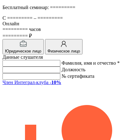
Бесплатный семинар: =========
С ========= – =========
Онлайн
========= часов
========= ₽
Юридическое лицо
Физическое лицо
Данные слушателя
Фамилия, имя и отчество *
Должность
№ сертификата
Член Интеграл-клуба
-10%