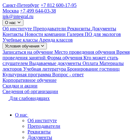
Санкт-Петербург
+7 812 600-17-95
Москва
+7 499 644-03-38
ipk@integral.ru
О нас
Об институте
Преподаватели
Реквизиты
Документы
Контакты
Новости компании
Галерея
ПО для экологов
Учебные классы
Аренда классов
Условия обучения
Записаться на обучение
Место проведения обучения
Время
проведения занятий
Форма обучения
Кто может стать
слушателем
Выдаваемые документы
Оплата
Материалы
лекторов
Учебная литература
Бронирование гостиниц
Культурная программа
Вопрос - ответ
Корпоративное обучение
Скидки и акции
Сведения об организации
Для слабовидящих
О нас
Об институте
Преподаватели
Реквизиты
Документы