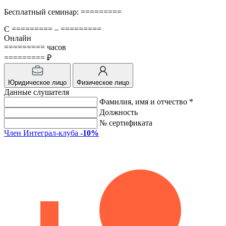
Бесплатный семинар: =========
С ========= – =========
Онлайн
========= часов
========= ₽
Юридическое лицо
Физическое лицо
Данные слушателя
Фамилия, имя и отчество *
Должность
№ сертификата
Член Интеграл-клуба
-10%