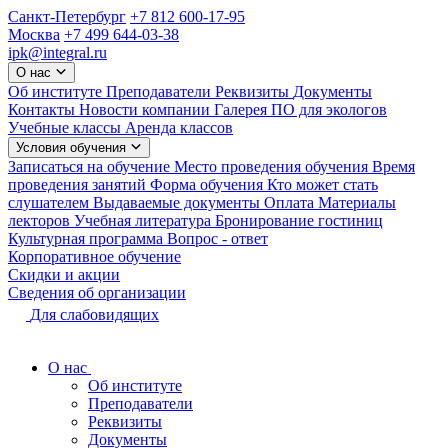
Санкт-Петербург
+7 812 600-17-95
Москва
+7 499 644-03-38
ipk@integral.ru
О нас
Об институте
Преподаватели
Реквизиты
Документы
Контакты
Новости компании
Галерея
ПО для экологов
Учебные классы
Аренда классов
Условия обучения
Записаться на обучение
Место проведения обучения
Время
проведения занятий
Форма обучения
Кто может стать
слушателем
Выдаваемые документы
Оплата
Материалы
лекторов
Учебная литература
Бронирование гостиниц
Культурная программа
Вопрос - ответ
Корпоративное обучение
Скидки и акции
Сведения об организации
Для слабовидящих
О нас
Об институте
Преподаватели
Реквизиты
Документы